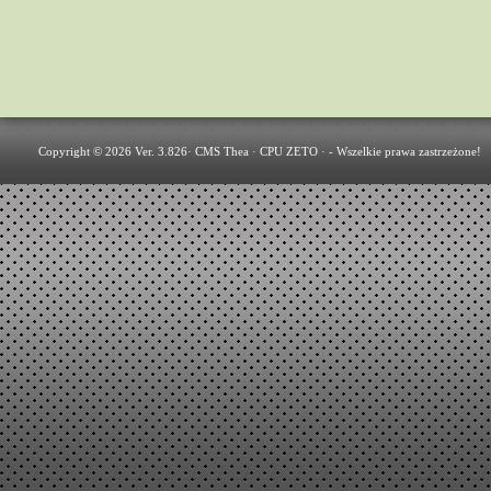
Copyright © 2026 Ver. 3.826·
CMS Thea
·
CPU ZETO
· - Wszelkie prawa zastrzeżone!