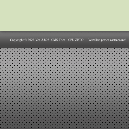
Copyright © 2026 Ver. 3.826·
CMS Thea
·
CPU ZETO
· - Wszelkie prawa zastrzeżone!